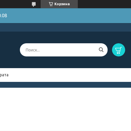
Корзина
.08
рата