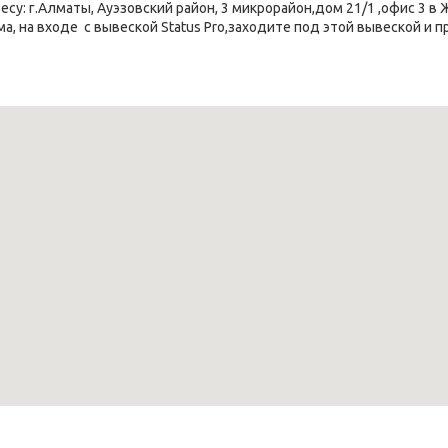
су: г.Алматы, Ауэзовский район, 3 микрорайон,дом 21/1 ,офис 3 в
а, на входе  с вывеской Status Pro,заходите под этой вывеской и 