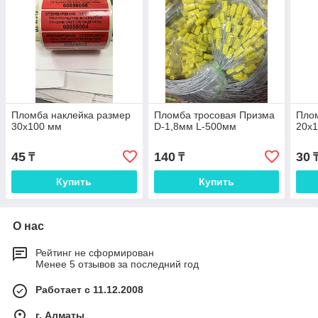
Пломба наклейка размер
Пломба тросовая Призма
Пло
30х100 мм
D-1,8мм L-500мм
20х1
45
140
30
₸
₸
Купить
Купить
О нас
Рейтинг не сформирован
Менее 5 отзывов за последний год
Работает с 11.12.2008
г. Алматы