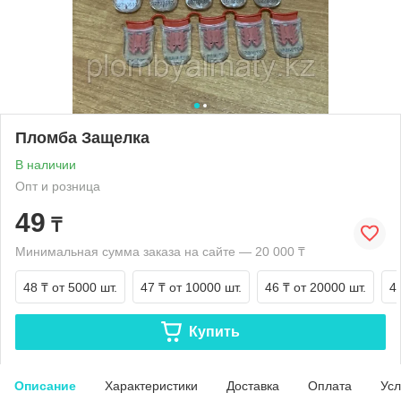
Пломба Защелка
В наличии
Опт и розница
49
₸
Минимальная сумма заказа на сайте — 20 000 ₸
48 ₸
от 5000 шт.
47 ₸
от 10000 шт.
46 ₸
от 20000 шт.
4
Купить
Описание
Характеристики
Доставка
Оплата
Усл