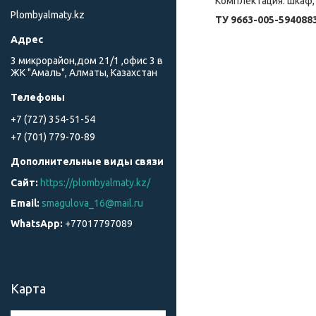
Комплектация: шкаф, 
Plombyalmaty.kz
ТУ 9663-005-594088
3 микрорайон,дом 21/1 ,офис 3 в
ЖК "Амаль", Алматы, Казахстан
+7 (727) 354-51-54
+7 (701) 779-70-89
https://plombyalmaty.kz/
smagulova_16@mail.ru
+77017797089
Карта