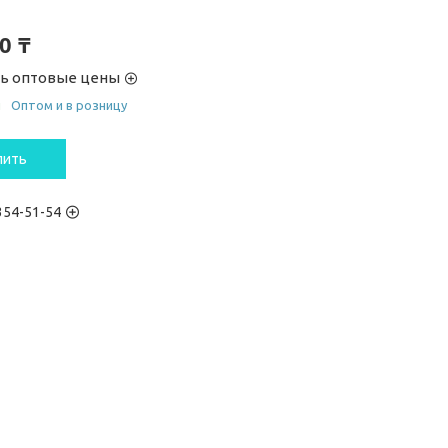
0 ₸
ть оптовые цены
и
Оптом и в розницу
пить
 354-51-54