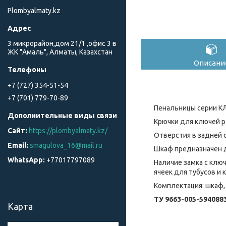
Plombyalmaty.kz
3 микрорайон,дом 21/1 ,офис 3 в
ЖК "Амаль", Алматы, Казахстан
Описани
+7 (727) 354-51-54
+7 (701) 779-70-89
Пенальницы серии КЛ
Крючки для ключей р
https://plombyalmaty.kz/
Отверстия в задней 
smagulova_16@mail.ru
Шкаф предназначен д
+77017797089
Наличие замка с клю
ячеек для тубусов и 
Комплектация: шкаф, 
ТУ 9663-005-594088
Карта