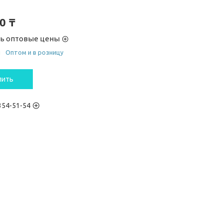
0 ₸
ть оптовые цены
и
Оптом и в розницу
пить
 354-51-54