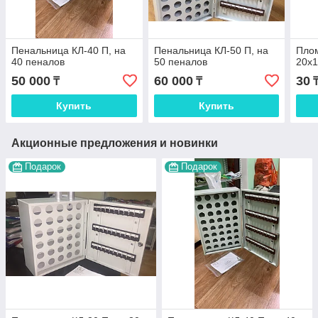
Пенальница КЛ-40 П, на
Пенальница КЛ-50 П, на
Пло
40 пеналов
50 пеналов
20х1
50 000
60 000
30
₸
₸
Купить
Купить
Акционные предложения и новинки
Подарок
Подарок