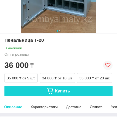
Пенальница Т-20
В наличии
Опт и розница
36 000
₸
35 000 ₸
от 5 шт.
34 000 ₸
от 10 шт.
33 000 ₸
от 20 шт.
Купить
Описание
Характеристики
Доставка
Оплата
Усл