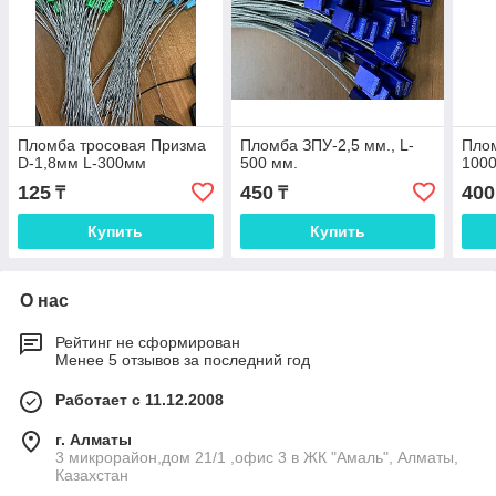
Пломба тросовая Призма
Пломба ЗПУ-2,5 мм., L-
Плом
D-1,8мм L-300мм
500 мм.
100
125
450
400
₸
₸
Купить
Купить
О нас
Рейтинг не сформирован
Менее 5 отзывов за последний год
Работает с 11.12.2008
г. Алматы
3 микрорайон,дом 21/1 ,офис 3 в ЖК "Амаль", Алматы,
Казахстан